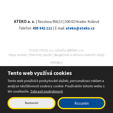
ATEKO a. s.
| Resslova 956/13 | 500 02 Hradec Králové
Telefon:
495 842 111
| E-mail:
ateko@ateko.cz
© 2026 ATEKO a.s., vytvořila eBRÁNA s.r.o.
Mapa stránek
|
Podmínky použití
|
Bezpečnost a ochrana osobních údajů
VYROBILA
Tento web využívá cookies
Tento web používá k poskytování služeb, personalizaci reklam a
analýze návštěvnosti soubory cookie. Používáním tohoto webu s
tím souhlasíte.
Zobrazit podrobnosti
Nastavení
Rozumím