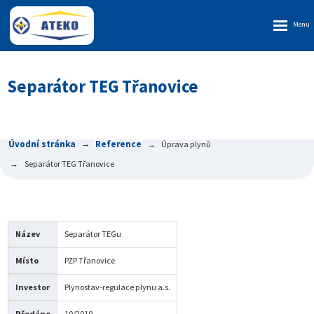
Rozbalen
menu
Separátor TEG Třanovice
Úvodní stránka
Reference
Úprava plynů
Separátor TEG Třanovice
Název
Separátor TEGu
Místo
PZP Třanovice
Investor
Plynostav-regulace plynu a.s.
Předáno
10/2010