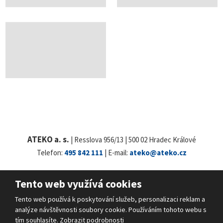
ATEKO a. s.
| Resslova 956/13 | 500 02 Hradec Králové
Telefon:
495 842 111
| E-mail:
ateko@ateko.cz
Tento web využívá cookies
© 2026 ATEKO a.s., vytvořila eBRÁNA s.r.o.
Tento web používá k poskytování služeb, personalizaci reklam a
Mapa stránek
|
Podmínky použití
|
Bezpečnost a ochrana osobních údajů
analýze návštěvnosti soubory cookie. Používáním tohoto webu s
tím souhlasíte.
Zobrazit podrobnosti
VYROBILA