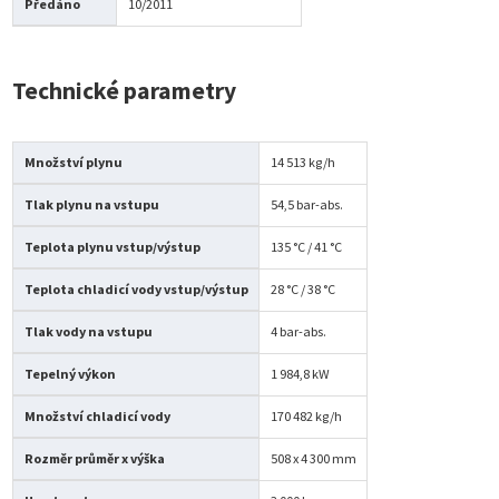
Předáno
10/2011
Technické parametry
Množství plynu
14 513 kg/h
Tlak plynu na vstupu
54,5 bar-abs.
Teplota plynu vstup/výstup
135 °C / 41 °C
Teplota chladicí vody vstup/výstup
28 °C / 38 °C
Tlak vody na vstupu
4 bar-abs.
Tepelný výkon
1 984,8 kW
Množství chladicí vody
170 482 kg/h
Rozměr průměr x výška
508 x 4 300 mm