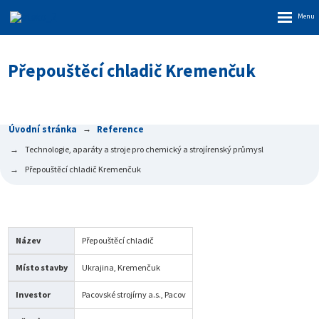
Rozbalen
menu
Přepouštěcí chladič Kremenčuk
Úvodní stránka
Reference
Technologie, aparáty a stroje pro chemický a strojírenský průmysl
Přepouštěcí chladič Kremenčuk
Název
Přepouštěcí chladič
Místo stavby
Ukrajina, Kremenčuk
Investor
Pacovské strojírny a.s., Pacov