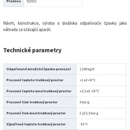
Předáno
9/2012
Návrh, konstrukce, výroba a dodávka odpařovače čpavku jako
náhrada za stávající aparát.
Technické parametry
Odpařované množství čpavku provozní
1 200 kg/h
Pracovní teplota trubkový prostor
+1 až +8 °C
Pracovní teplota mezitrubkový prostor
+3,5 až -19 °C
Pracovní tlak trubkový prostor
5 bar g
Pracovní tlak mezitrubkový prostor
2 až 2,5 bar g
Výpočtová teplota trubkový prostor
-35 °C