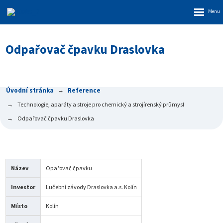
Rozbalen
menu
Odpařovač čpavku Draslovka
Úvodní stránka
Reference
Technologie, aparáty a stroje pro chemický a strojírenský průmysl
Odpařovač čpavku Draslovka
Název
Opařovač čpavku
Investor
Lučební závody Draslovka a.s. Kolín
Místo
Kolín