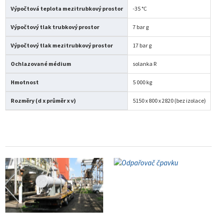
Výpočtová teplota mezitrubkový prostor
-35 °C
Výpočtový tlak trubkový prostor
7 bar g
Výpočtový tlak mezitrubkový prostor
17 bar g
Ochlazované médium
solanka R
Hmotnost
5 000 kg
Rozměry (d x průměr x v)
5150 x 800 x 2820 (bez izolace)