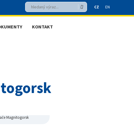
Vyhledávání
Hledat
CZ
EN
OKUMENTY
KONTAKT
CZ
EN
itogorsk
vače Magnitogorsk