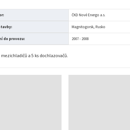
or:
ČKD Nové Energo a.s.
stavby:
Magnitogorsk, Rusko
í do provozu:
2007 - 2008
s mezichladičů a 5 ks dochlazovačů.