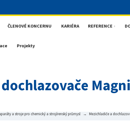
ČLENOVÉ KONCERNU
KARIÉRA
REFERENCE
D
ace
Projekty
a dochlazovače Magn
paráty a stroje pro chemický a strojírenský průmysl
Mezichladiče a dochlazo