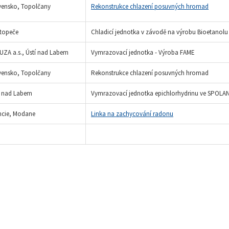
vensko, Topolčany
Rekonstrukce chlazení posuvných hromad
topeče
Chladicí jednotka v závodě na výrobu Bioetanolu 
UZA a.s., Ústí nad Labem
Vymrazovací jednotka - Výroba FAME
vensko, Topolčany
Rekonstrukce chlazení posuvných hromad
í nad Labem
Vymrazovací jednotka epichlorhydrinu ve SPOLAN
ncie, Modane
Linka na zachycování radonu