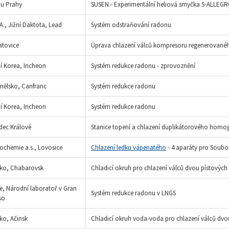
 u Prahy
SUSEN - Experimentální heliová smyčka S-ALLEG
.A., Jižní Daktota, Lead
Systém odstraňování radonu
atovice
Úprava chlazení válců kompresoru regenerovan
ní Korea, Incheon
Systém redukce radonu - zprovoznění
nělsko, Canfranc
Systém redukce radonu
ní Korea, Incheon
Systém redukce radonu
dec Králové
Stanice topení a chlazení duplikátorového homo
ochemie a.s., Lovosice
Chlazení ledku vápenatého
- 4 aparáty pro Soubor
ko, Chabarovsk
Chladicí okruh pro chlazení válců dvou pístovýc
lie, Národní laboratoř v Gran
Systém redukce radonu v LNGS
so
ko, Ačinsk
Chladicí okruh voda-voda pro chlazení válců dv