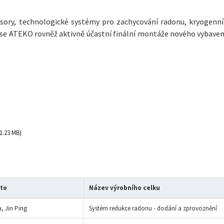
sory, technologické systémy pro zachycování radonu, kryogenní
e se ATEKO rovněž aktivně účastní finální montáže nového vybavení
1.23 MB
to
Název výrobního celku
a, Jin Ping
Systém redukce radonu - dodání a zprovoznění