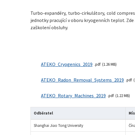
Turbo-expandéry, turbo-cirkulátory, cold compres
jednotky pracující v oboru kryogenních teplot. Zd
zaškolení obsluhy.
ATEKO_Cryogenics_2019
pdf
1.26 MB
ATEKO_Radon_Removal_Systems_2019
pdf
ATEKO_Rotary_Machines_2019
pdf
1.22 MB
Odběratel
Mís
Shanghai Jiao Tong University
Čín