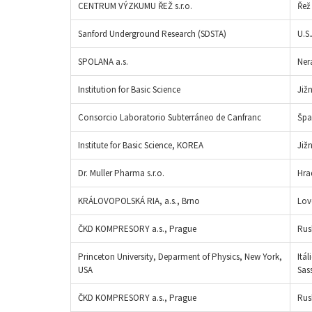
CENTRUM VÝZKUMU ŘEŽ s.r.o.
Řež
Sanford Underground Research (SDSTA)
U.S
SPOLANA a.s.
Ner
Institution for Basic Science
Již
Consorcio Laboratorio Subterráneo de Canfranc
Špa
Institute for Basic Science, KOREA
Již
Dr. Muller Pharma s.r.o.
Hra
KRÁLOVOPOLSKÁ RIA, a.s., Brno
Lov
ČKD KOMPRESORY a.s., Prague
Rus
Princeton University, Deparment of Physics, New York,
Itá
USA
Sas
ČKD KOMPRESORY a.s., Prague
Rus