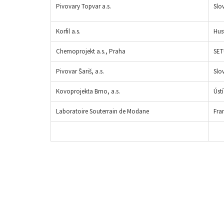
Pivovary Topvar a.s.
Slo
Korfil a.s.
Hus
Chemoprojekt a.s., Praha
SET
Pivovar Šariš, a.s.
Slo
Kovoprojekta Brno, a.s.
Úst
Laboratoire Souterrain de Modane
Fra