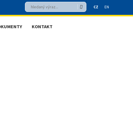
Vyhledávání
Hledat
CZ
EN
OKUMENTY
KONTAKT
CZ
EN