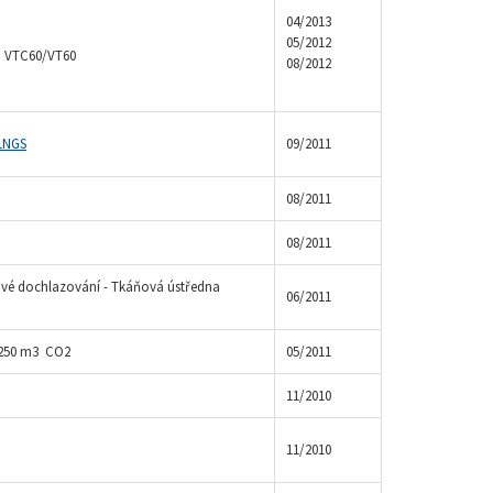
04/2013
05/2012
u VTC60/VT60
08/2012
LNGS
09/2011
08/2011
08/2011
kové dochlazování - Tkáňová ústředna
06/2011
 250 m3 CO2
05/2011
11/2010
11/2010