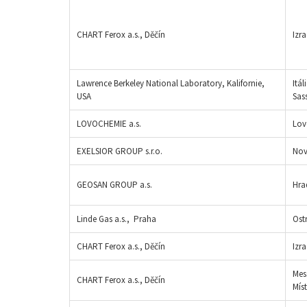
CHART Ferox a.s., Děčín
Izra
Lawrence Berkeley National Laboratory, Kalifornie,
Itá
USA
Sas
LOVOCHEMIE a.s.
Lov
EXELSIOR GROUP s.r.o.
Nov
GEOSAN GROUP a.s.
Hra
Linde Gas a.s., Praha
Ost
CHART Ferox a.s., Děčín
Izra
Mes
CHART Ferox a.s., Děčín
Mís