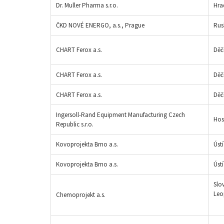
Dr. Muller Pharma s.r.o.
Hra
ČKD NOVÉ ENERGO, a.s., Prague
Rus
CHART Ferox a.s.
Děč
CHART Ferox a.s.
Děč
CHART Ferox a.s.
Děč
Ingersoll-Rand Equipment Manufacturing Czech
Hos
Republic s.r.o.
Kovoprojekta Brno a.s.
Úst
Kovoprojekta Brno a.s.
Úst
Slo
Leo
Chemoprojekt a.s.