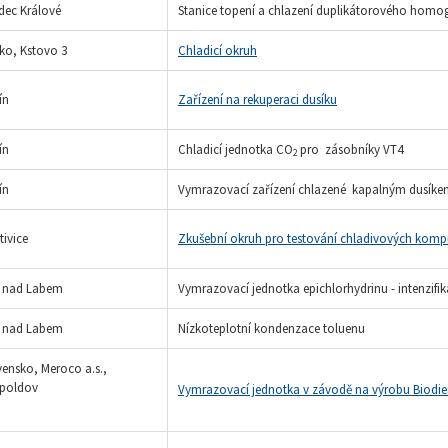
dec Králové
Stanice topení a chlazení duplikátorového homo
ko, Kstovo 3
Chladicí okruh
ín
Zařízení na rekuperaci dusíku
ín
Chladicí jednotka CO
pro zásobníky VT4
2
ín
Vymrazovací zařízení chlazené kapalným dusíke
tivice
Zkušební okruh pro testování chladivových komp
í nad Labem
Vymrazovací jednotka epichlorhydrinu - intenzifi
í nad Labem
Nízkoteplotní kondenzace toluenu
vensko, Meroco a.s.,
poldov
Vymrazovací jednotka v závodě na výrobu Biodie