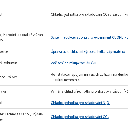
el
Chladicí jednotka pro skladování CO
v zásobník
2
lie, Národní laboratoř v Gran
Systém redukce radonu pro experiment CUORE v 
so
osice
Úprava uzlu chlazení výrobku ledku vápenatého
ý Bohumín
Zařízení na rekuperaci dusíku
Reinstalace napojení mrazicích zařízení na dusí
dec Králové
Fakultní nemocnice
rava
Výměna chladicí jednotky pro skladový zásobník
el
Chladicí jednotka pro skladování N
O
2
ser Technogas s.r.o., Frýdek-
Chladicí jednotka pro skladování CO
2
tek