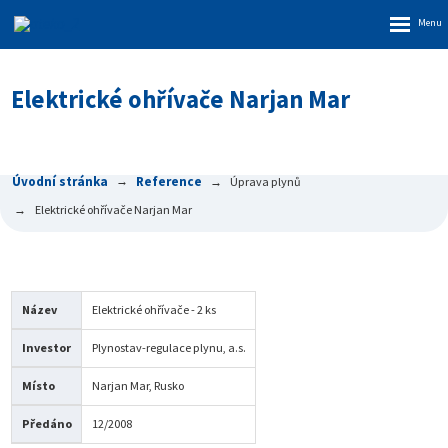
Rozbalen
menu
Elektrické ohřívače Narjan Mar
Úvodní stránka
Reference
Úprava plynů
Elektrické ohřívače Narjan Mar
Název
Elektrické ohřívače - 2 ks
Investor
Plynostav-regulace plynu, a.s.
Místo
Narjan Mar, Rusko
Předáno
12/2008